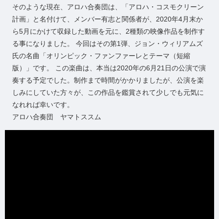
そのような現在、アロハ合奏団は、「アロハ・コスモクリーン
計画」と名付けて、メンバー有志と関係者が、2020年4月末か
ら5月にかけて収録した動画を元に、2種類の映像作品を制作す
る事になりました。 今回はその第1弾、ジョン・ウィリアムズ
氏の名曲「オリンピック・ファンファーレとテーマ（短縮
版）」です。 この楽曲は、本当は2020年の6月21日の公演で演
奏する予定でした。制作まで時間がかかりましたが、公演を楽
しみにしていた方々が、この作品を鑑賞されて少しでも元気に
なれれば幸いです。
アロハ合奏団 ヤマトススム