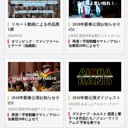
リモート動画による作品第
2018年新春公演お知らせそ
1弾
の2
2020年6月
1月8日 西宮市民会館アミティホール
オリンピック・ファンファーレ
再演！宇宙戦艦ヤマト／アロハ
とテーマ（短縮版）
合奏団20年によせて
2018年新春公演お知らせそ
2016年春公演ダイジェスト
の1
3月13日 あましんアルカイックホー
ル
1月8日 西宮市民会館アミティホール
グスターブ・ホルスト 惑星と愛
再演！宇宙戦艦ヤマト／アロハ
すべき作品たち／ジョン･ウィリ
合奏団20年によせて
アムズ 宇宙を奏でる