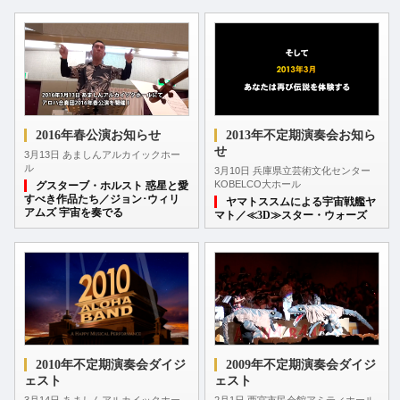
2016年春公演お知らせ
2013年不定期演奏会お知ら
せ
3月13日 あましんアルカイックホー
ル
3月10日 兵庫県立芸術文化センター
KOBELCO大ホール
グスターブ・ホルスト 惑星と愛
すべき作品たち／ジョン･ウィリ
ヤマトススムによる宇宙戦艦ヤ
アムズ 宇宙を奏でる
マト／≪3D≫スター・ウォーズ
2009年不定期演奏会ダイジ
2010年不定期演奏会ダイジ
ェスト
ェスト